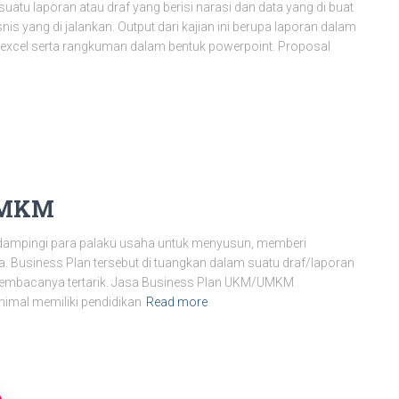
atu laporan atau draf yang berisi narasi dan data yang di buat
is yang di jalankan. Output dari kajian ini berupa laporan dalam
 excel serta rangkuman dalam bentuk powerpoint. Proposal
/UMKM
mpingi para palaku usaha untuk menyusun, memberi
Business Plan tersebut di tuangkan dalam suatu draf/laporan
 pembacanya tertarik. Jasa Business Plan UKM/UMKM
mal memiliki pendidikan
Read more