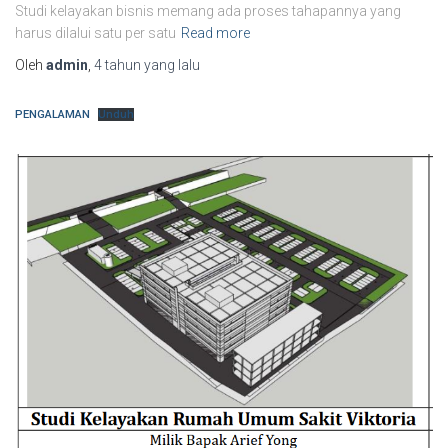
Studi kelayakan bisnis memang ada proses tahapannya yang
harus dilalui satu per satu
Read more
Oleh
admin
,
4 tahun
yang lalu
PENGALAMAN
Unduh