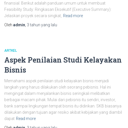
finansial. Berikut adalah panduan umum untuk membuat
Feasibility Study: Ringkasan Eksekutif (Executive Summary):
Jelaskan proyek secara singkat,
Read more
Oleh
admin
,
3 tahun
yang lalu
ARTKEL
Aspek Penilaian Studi Kelayakan
Bisnis
Memahami aspek penilaian studi kelayakan bisnis menjadi
langkah yang harus dilakukan oleh seorang pebisnis. Hal ini
mengingat dalam menjalankan bisnis seringkali melibatkan
berbagai macam pihak. Mulai dari pebisnis itu sendiri, investor,
bank sampai lingkungan tempat bisnis itu didirikan. SKB biasanya
dilakukan dengan tujuan agar resiko akibat kebijakan yang diambil
dapat
Read more
Oleh
admin
,
3 tahun
yang lalu