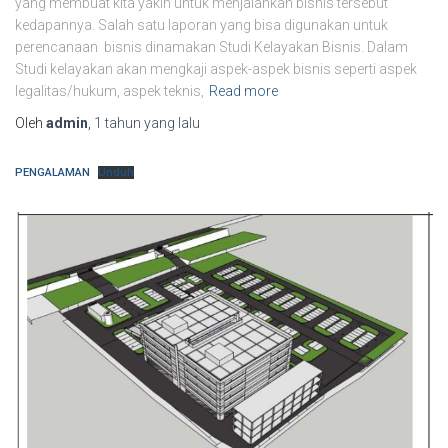
yang membuat kita yakin untuk menjalankan bisnis tersebut
kedapannya. Salah satu laporan yang bisa digunakan untuk
perencanaan bisnis dinamakan Studi Kelayakan Bisnis. Dalam
Studi kelayakan akan mengkaji aspek-aspek bisnis seperti aspek
legalitas/hukum, aspek teknis,
Read more
Oleh
admin
,
1 tahun
yang lalu
PENGALAMAN
Unduh