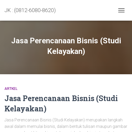
JK : (0812-6080-8620)
TOGGL
Jasa Perencanaan Bisnis (Studi
Kelayakan)
ARTKEL
Jasa Perencanaan Bisnis (Studi
Kelayakan)
Jasa Perencanaan Bisnis (Studi Kelayakan) merupakan langkah
awal dalam memulai bisnis, dalam bentuk tulisan maupun gambar