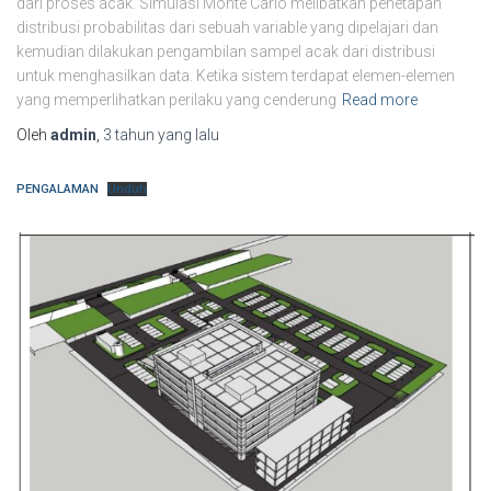
dari proses acak. Simulasi Monte Carlo melibatkan penetapan
distribusi probabilitas dari sebuah variable yang dipelajari dan
kemudian dilakukan pengambilan sampel acak dari distribusi
untuk menghasilkan data. Ketika sistem terdapat elemen-elemen
yang memperlihatkan perilaku yang cenderung
Read more
Oleh
admin
,
3 tahun
yang lalu
PENGALAMAN
Unduh