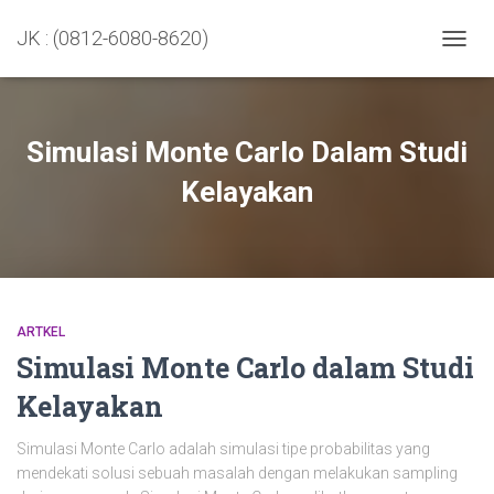
JK : (0812-6080-8620)
TOGGL
Simulasi Monte Carlo Dalam Studi
Kelayakan
ARTKEL
Simulasi Monte Carlo dalam Studi
Kelayakan
Simulasi Monte Carlo adalah simulasi tipe probabilitas yang
mendekati solusi sebuah masalah dengan melakukan sampling