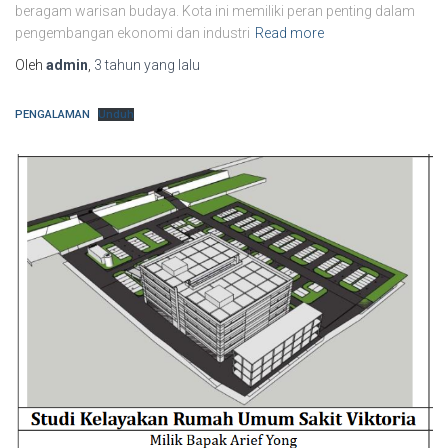
beragam warisan budaya. Kota ini memiliki peran penting dalam
pengembangan ekonomi dan industri
Read more
Oleh
admin
,
3 tahun
yang lalu
PENGALAMAN
Unduh