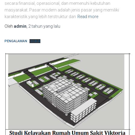
secara finansial, operasional, dan memenuhi kebutuhan
masyarakat. Pasar modern adalah jenis pasar yang memiliki
karakteristik yang lebih terstruktur dan
Read more
Oleh
admin
,
2 tahun
yang lalu
PENGALAMAN
Unduh