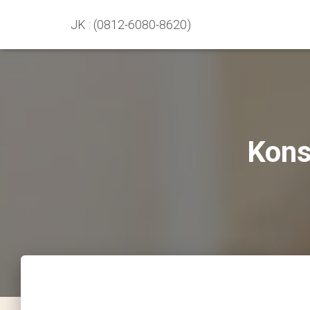
JK : (0812-6080-8620)
Kons