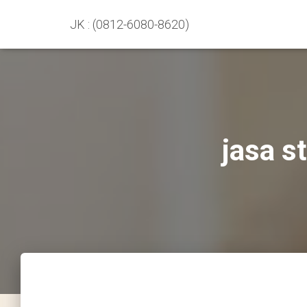
JK : (0812-6080-8620)
jasa s