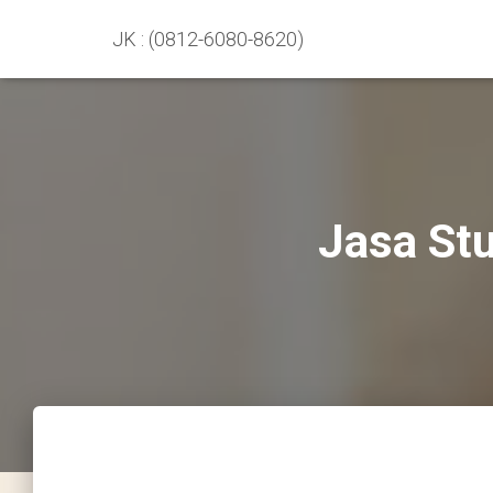
JK : (0812-6080-8620)
Jasa St