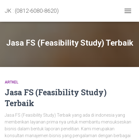
JK : (0812-6080-8620)
TOGGL
Jasa FS (Feasibility Study) Terbaik
ARTKEL
Jasa FS (Feasibility Study)
Terbaik
Jasa FS (Feasibility Study) Terbaik yang ada di indonesia yang
memberikan layanan prima nya untuk membantu mensukseskan
bisnis dalam bentuk laporan penelitian. Kami merupakan
konsultan manajemen bisnis yang pengalaman dengan berbagai