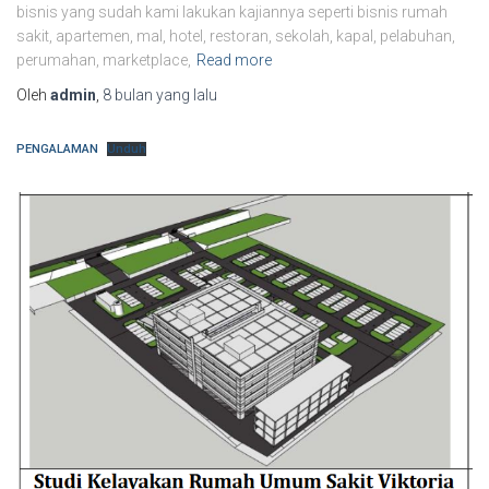
bisnis yang sudah kami lakukan kajiannya seperti bisnis rumah
sakit, apartemen, mal, hotel, restoran, sekolah, kapal, pelabuhan,
perumahan, marketplace,
Read more
Oleh
admin
,
8 bulan
yang lalu
PENGALAMAN
Unduh