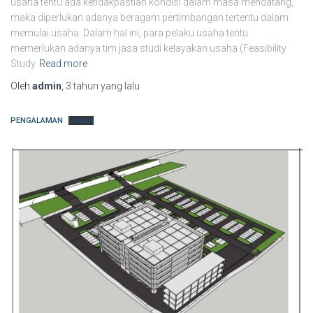
usaha tentu ada ketidakpastian kondisi dalam masa mendatang,
maka diperlukan adanya beragam pertimbangan tertentu dalam
memulai usaha. Dalam hal ini, para pelaku usaha tentu
memerlukan adanya tim jasa studi kelayakan usaha (Feasibility
Study
Read more
Oleh
admin
,
3 tahun
yang lalu
PENGALAMAN
Unduh