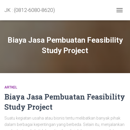
JK : (0812-6080-8620)
TOGGL
Biaya Jasa Pembuatan Feasibility
Study Project
ARTKEL
Biaya Jasa Pembuatan Feasibility
Study Project
Suatu kegiatan usaha atau bisnis tentu melibatkan banyak pihak
dalam berbagai kepentingan yang berbeda. Selain itu, menjalankan