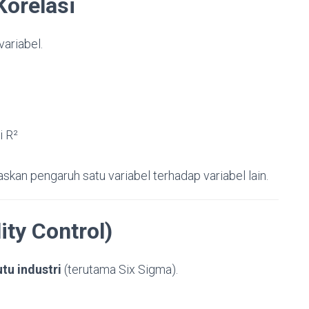
Korelasi
ariabel.
i R²
kan pengaruh satu variabel terhadap variabel lain.
ity Control)
u industri
(terutama Six Sigma).