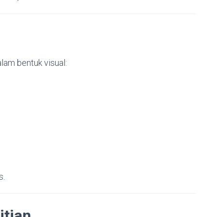
lam bentuk visual:
s.
itian