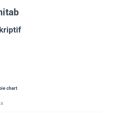
itab
kriptif
pie chart
a.