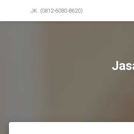
JK : (0812-6080-8620)
Jas