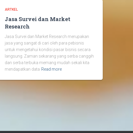
ARTKEL
Jasa Survei dan Market
Research
Jasa Survei dan Market Research merupakan
jasa yang sangat di cari oleh para pebisnis
untuk mengetahui kondisi pasar bisnis secara
langsung. Zaman sekarang yang serba canggih
dan serba terbuka memang mudah sekali kita
mendapatkan data
Read more