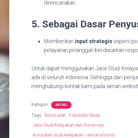
direncanakan.
5. Sebagai Dasar Penyu
Memberikan
input strategis
seperti pos
pelayanan pelanggan berdasarkan respo
Untuk dapat menggunakan Jasa Studi Kelayak
ada di seluruh indonesia. Sehingga dari pen
menghubungi kontak kami pada laman website
Kategori:
ARTKEL
Tags:
Bisnis plan
Feasibility Study
Jasa Studi Kelayakan dan Survei nya
konsultan studi kelayakan
rencana bisnis