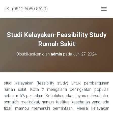
JK : (0812-6080-8620)
TOGGL
Studi Kelayakan-Feasibility Study
Rumah Sakit
Dipublikasikan oleh
admin
pada
Juni 27, 2024
studi kelayakan (feasibility study) untuk pembangunan
rumah sakit. Kota X mengalami peningkatan populasi
sebesar 5% per tahun. Kebutuhan akan layanan kesehatan
semakin meningkat, namun fasilitas kesehatan yang ada
tidak mampu memenuhi permintaan. Menilai kelayakan