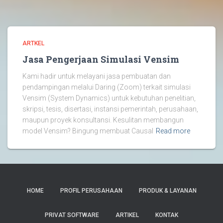
ARTKEL
Jasa Pengerjaan Simulasi Vensim
Kami hadir untuk melayani jasa pembuatan dan
pendampingan melalui Daring (Zoom) terkait simulasi
Vensim (System Dynamics) untuk kebutuhan penelitian,
skripsi, tesis, disertasi, instansi pemerintah, perusahaan,
maupun proyek konsultansi. Kesulitan membangun
model Vensim? Bingung membuat Causal
Read more
HOME
PROFIL PERUSAHAAN
PRODUK & LAYANAN
PRIVAT SOFTWARE
ARTIKEL
KONTAK