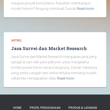
maupun proyek konsultansi. Kesulitan membangun
model Vensim? Bingung membuat Causal
Read more
ARTKEL
Jasa Survei dan Market Research
Jasa Survei dan Market Research merupakan jasa yang
sangat di cari oleh para pebisnis untuk mengetahui
kondisi pasar bisnis secara langsung. Zaman sekarang
yang serba canggih dan serba terbuka memang mudah
sekali kita mendapatkan data
Read more
HOME
PROFIL PERUSAHAAN
PRODUK & LAYANAN