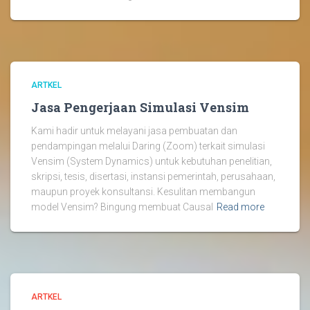
ARTKEL
Jasa Pengerjaan Simulasi Vensim
Kami hadir untuk melayani jasa pembuatan dan
pendampingan melalui Daring (Zoom) terkait simulasi
Vensim (System Dynamics) untuk kebutuhan penelitian,
skripsi, tesis, disertasi, instansi pemerintah, perusahaan,
maupun proyek konsultansi. Kesulitan membangun
model Vensim? Bingung membuat Causal
Read more
ARTKEL