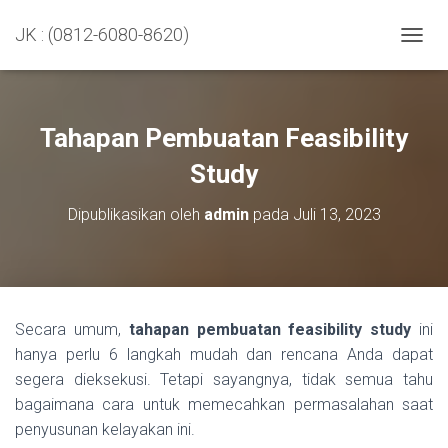
JK : (0812-6080-8620)
TOGGL
Tahapan Pembuatan Feasibility
Study
Dipublikasikan oleh
admin
pada
Juli 13, 2023
Secara umum,
tahapan pembuatan feasibility study
ini
hanya perlu 6 langkah mudah dan rencana Anda dapat
segera dieksekusi. Tetapi sayangnya, tidak semua tahu
bagaimana cara untuk memecahkan permasalahan saat
penyusunan kelayakan ini.