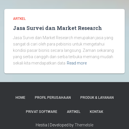
ARTKEL
Jasa Survei dan Market Research
Jasa Survei dan Market Research merupakan jasa yang
sangat di cari oleh para pebisnis untuk mengetahui
kondisi pasar bisnis secara langsung. Zaman sekarang
yang serba canggih dan serba terbuka memang mudah
sekali kita mendapatkan data
Read more
HOME
PROFIL PERUSAHAAN
PRODUK & LAYANAN
PRIVAT SOFTWARE
ARTIKEL
KONTAK
Hestia | Developed by
ThemeIsle