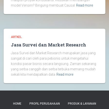
maupun proyek konsultansi. Kesulitan membangun
model Vensim? Bingung membuat Causal
Read more
ARTKEL
Jasa Survei dan Market Research
Jasa Survei dan Market Research merupakan jasa yang
sangat di cari oleh para pebisnis untuk mengetahui
kondisi pasar bisnis secara langsung. Zaman sekarang
yang serba canggih dan serba terbuka memang mudah
sekali kita mendapatkan data
Read more
HOME
PROFIL PERUSAHAAN
PRODUK & LAYANAN