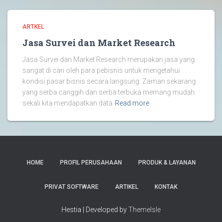
ARTKEL
Jasa Survei dan Market Research
Jasa Survei dan Market Research merupakan jasa yang
sangat di cari oleh para pebisnis untuk mengetahui
kondisi pasar bisnis secara langsung. Zaman sekarang
yang serba canggih dan serba terbuka memang mudah
sekali kita mendapatkan data
Read more
HOME
PROFIL PERUSAHAAN
PRODUK & LAYANAN
PRIVAT SOFTWARE
ARTIKEL
KONTAK
Hestia | Developed by
ThemeIsle