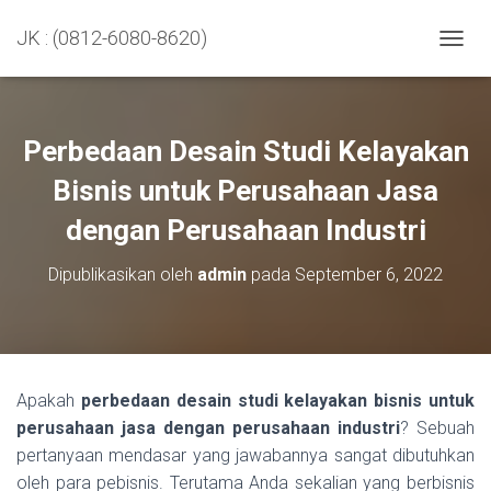
JK : (0812-6080-8620)
TOGGL
Perbedaan Desain Studi Kelayakan
Bisnis untuk Perusahaan Jasa
dengan Perusahaan Industri
Dipublikasikan oleh
admin
pada
September 6, 2022
Apakah
perbedaan desain studi kelayakan bisnis untuk
perusahaan jasa dengan perusahaan industri
? Sebuah
pertanyaan mendasar yang jawabannya sangat dibutuhkan
oleh para pebisnis. Terutama Anda sekalian yang berbisnis