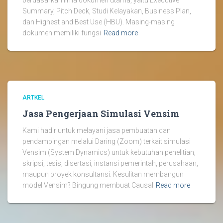
berdasarkan lima dokumen utama, yaitu Executive
Summary, Pitch Deck, Studi Kelayakan, Business Plan,
dan Highest and Best Use (HBU). Masing-masing
dokumen memiliki fungsi
Read more
ARTKEL
Jasa Pengerjaan Simulasi Vensim
Kami hadir untuk melayani jasa pembuatan dan
pendampingan melalui Daring (Zoom) terkait simulasi
Vensim (System Dynamics) untuk kebutuhan penelitian,
skripsi, tesis, disertasi, instansi pemerintah, perusahaan,
maupun proyek konsultansi. Kesulitan membangun
model Vensim? Bingung membuat Causal
Read more