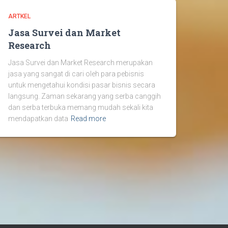
ARTKEL
Jasa Survei dan Market
Research
Jasa Survei dan Market Research merupakan
jasa yang sangat di cari oleh para pebisnis
untuk mengetahui kondisi pasar bisnis secara
langsung. Zaman sekarang yang serba canggih
dan serba terbuka memang mudah sekali kita
mendapatkan data
Read more